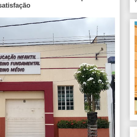
W
satisfação