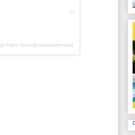
gio Padre Viana (@colegiopadreviana)