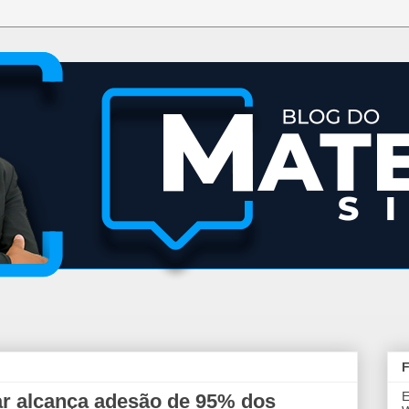
F
E
ar alcança adesão de 95% dos