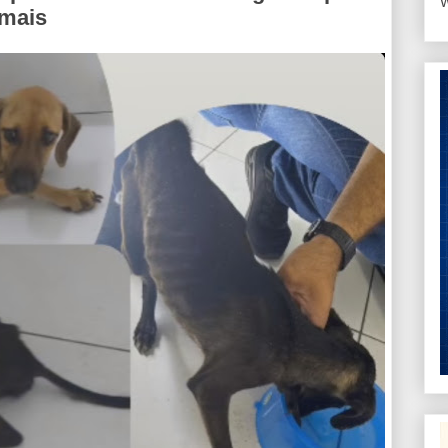
W
imais