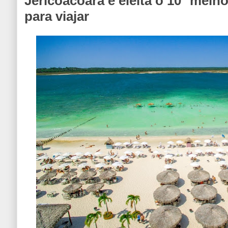
Jericoacoara é eleita o 10° melho
para viajar