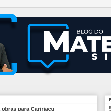
F
E
obras para Caririaçu