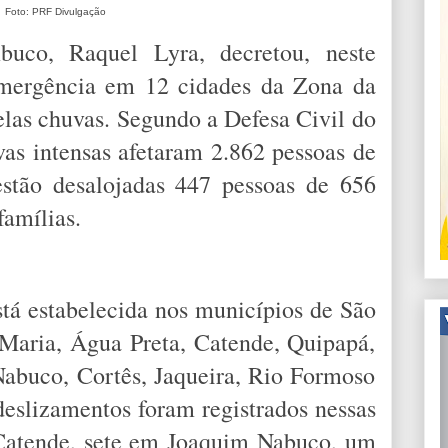
Foto: PRF Divulgação
uco, Raquel Lyra, decretou, neste
emergência em 12 cidades da Zona da
elas chuvas. Segundo a Defesa Civil do
as intensas afetaram 2.862 pessoas de
 estão desalojadas 447 pessoas de 656
famílias.
tá estabelecida nos municípios de São
Maria, Água Preta, Catende, Quipapá,
Nabuco, Cortês, Jaqueira, Rio Formoso
deslizamentos foram registrados nessas
 Catende, sete em Joaquim Nabuco, um