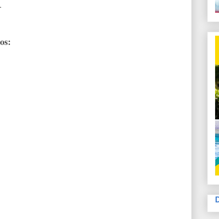
n.
dos: