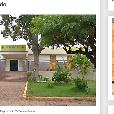
W
ido
 Reprodução/TV Verdes Mares