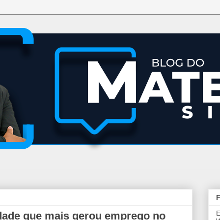
F
E
cidade que mais gerou emprego no