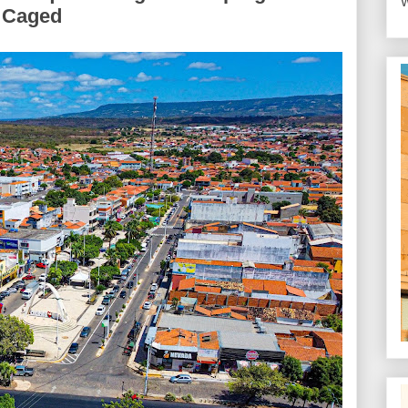
W
 Caged