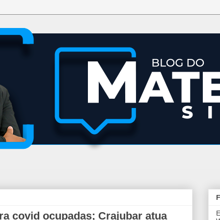
F
E
a covid ocupadas; Crajubar atua