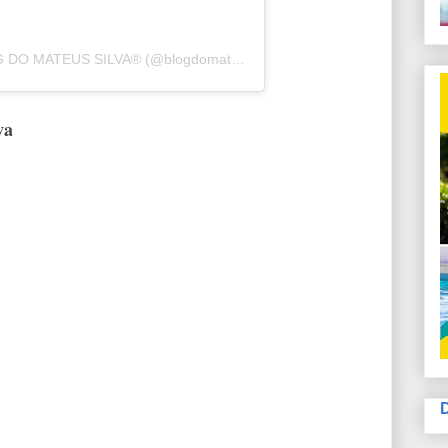
 DO MATEUS SILVA®
(@blogdomateussilva) em
8 de Jan, 2020 às 8
va