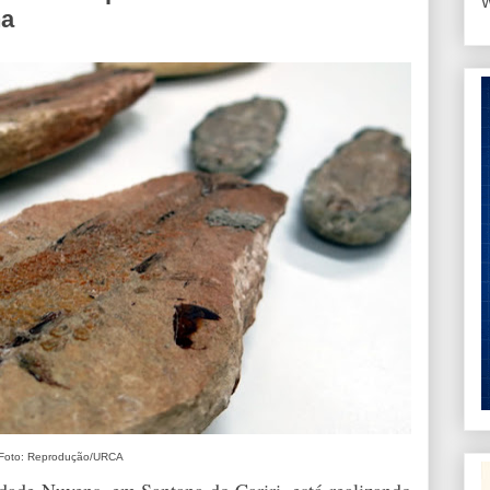
W
na
Foto: Reprodução/URCA
ade Nuvens, em Santana do Cariri, está realizando