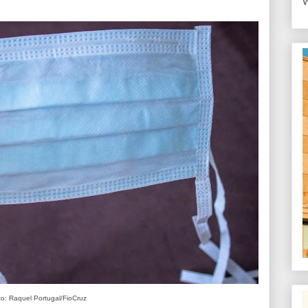
W
o: Raquel Portugal/FioCruz