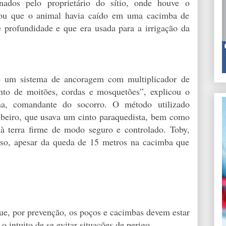
nados pelo proprietário do sítio, onde houve o
atou que o animal havia caído em uma cacimba de
 profundidade e que era usada para a irrigação da
do um sistema de ancoragem com multiplicador de
unto de moitões, cordas e mosquetões”, explicou o
na, comandante do socorro. O método utilizado
mbeiro, que usava um cinto paraquedista, bem como
à terra firme de modo seguro e controlado. Toby,
eso, apesar da queda de 15 metros na cacimba que
, por prevenção, os poços e cacimbas devem estar
 intuito de se evitar situações de perigo.