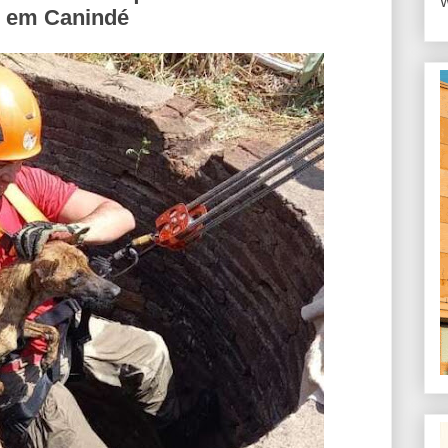
W
e em Canindé