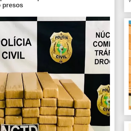
W
o presos