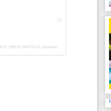
Uma publicação compartilhada por SECULTE | BREJO SANTO-CE (@secultebs)