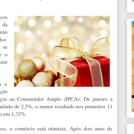
W
cos
 da
não
so.
s se
e o
uzir
ia e
ação
eços ao Consumidor Amplo (IPCA). De janeiro a
ulado de 2,5%, o menor resultado nos primeiros 11
ou em 1,32%.
s, o comércio está otimista. Após dois anos de